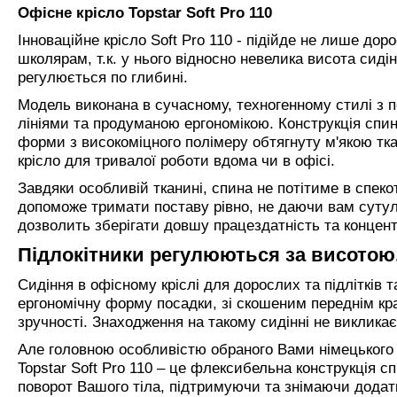
Офісне крісло Topstar Soft Pro 110
Інноваційне крісло Soft Pro 110 - підійде не лише доро
школярам, т.к. у нього відносно невелика висота сидін
регулюється по глибині.
Модель виконана в сучасному, техногенному стилі 
лініями та продуманою ергономікою. Конструкція спи
форми з високоміцного полімеру обтягнуту м'якою тк
крісло для тривалої роботи вдома чи в офісі.
Завдяки особливій тканині, спина не потітиме в спекот
допоможе тримати поставу рівно, не даючи вам сутул
дозволить зберігати довшу працездатність та концент
Підлокітники регулюються за висотою
Сидіння в офісному кріслі для дорослих та підлітків 
ергономічну форму посадки, зі скошеним переднім кр
зручності. Знаходження на такому сидінні не викликає
Але головною особливістю обраного Вами німецького к
Topstar Soft Pro 110 – це флексибельна конструкція с
поворот Вашого тіла, підтримуючи та знімаючи додат