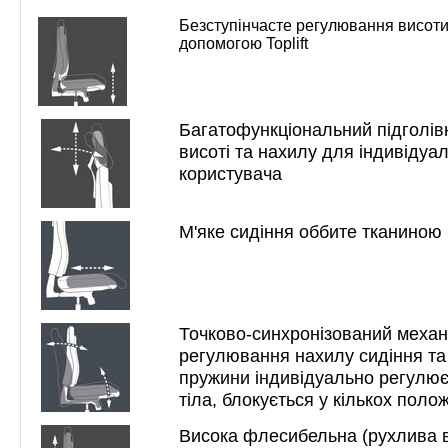
Безступінчасте регулювання висоти
допомогою
Toplift
Багатофункціональний підголів
висоті та нахилу для індивіду
користувача
М'яке сидіння оббите тканиною
Точково-синхронізований механ
регулювання нахилу сидіння та
пружини індивідуально регулює
тіла, блокується у кількох поло
Висока флесибельна (рухлива в