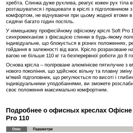
хребта. Спинка дуже рухлива, реагує кожен рух тіла 
розташуватися і працювати в кріслі з підголовником 
комфортом, не відчуваючи при цьому жодної втоми в 
сидячи багато годин поспіль.
У німецькому професійному офісному кріслі Soft Pro 
синхромеханізм з фіксацією спинки в будь-якому поло
індивідуальне, що блокується в різних положеннях, р
гойдання в залежності від ваги. Крісло розраховане н
вагою не більше 110 кг та безперервної роботи до 8 г
Основа крісла – поліроване алюмінієве пятилучие з 
нового покоління, що здійснює вільну та плавну змі
м'який підголовник, що регулюється по висоті і глиб
індивідуальними уподобаннями, ви зможете розслаби
своє положення максимально комфортним.
Подробнее о офисных креслах Офісне к
Pro 110
Опис
Параметри