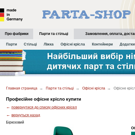
Про фабрики
Парти та стільці
Замовлення, оплата, доста
Історія марки Kettler
Парти
Стільці
Ліжка
Історія марки Paidi
Офісні крісла
Історія марки Topstar
Контейнери
Додатки
→
→
→
Главная страница
Парти та стільці
Офісні крісла
Офісне крісло
Професійне офісне крісло купити
←
повернутися до списку офісних крісел
←
вернуться назад
Бірюзовий
Об