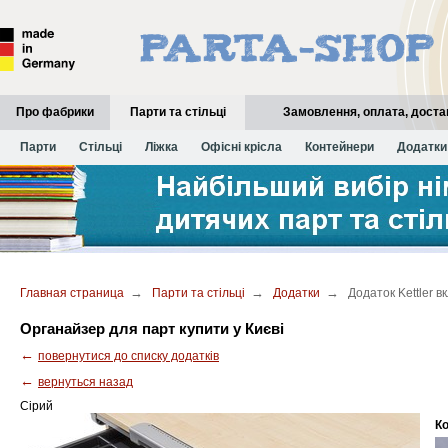
Про фабрики
Парти та стільці
Замовлення, оплата, доста
Історія марки Kettler
Парти
Стільці
Ліжка
Історія марки Paidi
Офісні крісла
Історія марки Topstar
Контейнери
Додатки
→
→
→
Главная страница
Парти та стільці
Додатки
Додаток Kettler в
Органайзер для парт купити у Києві
←
повернутися до списку додатків
←
вернуться назад
Сірий
Ко