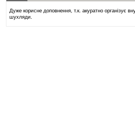
Дуже корисне доповнення, т.к. акуратно організує вн
шухляди.